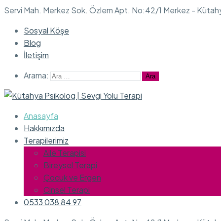
Servi Mah. Merkez Sok. Özlem Apt. No:42/1 Merkez - Kütah
Sosyal Köşe
Blog
İletişim
Arama:
Anasayfa
Hakkımızda
Terapilerimiz
Aile Terapisi
Bireysel Terapi
Çocuk ve Ergen
Cinsel Terapi
0533 038 84 97