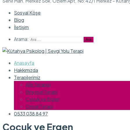
Servi Mah. Merkez Sok. Özlem Apt. No:42/1 Merkez - Kütah
Sosyal Köşe
Blog
İletişim
Arama:
Anasayfa
Hakkımızda
Terapilerimiz
Aile Terapisi
Bireysel Terapi
Çocuk ve Ergen
Cinsel Terapi
0533 038 84 97
Çocuk ve Ergen