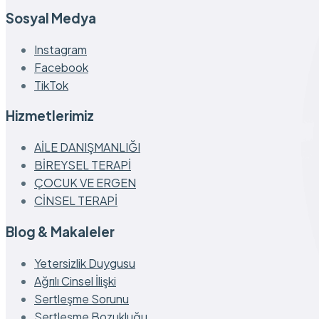
Sosyal Medya
Instagram
Facebook
TikTok
Hizmetlerimiz
AİLE DANIŞMANLIĞI
BİREYSEL TERAPİ
ÇOCUK VE ERGEN
CİNSEL TERAPİ
Blog & Makaleler
Yetersizlik Duygusu
Ağrılı Cinsel İlişki
Sertleşme Sorunu
Sertleşme Bozukluğu