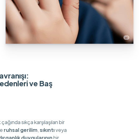
avranışı:
denleri ve Baş
çağında sıkça karşılaşılan bir
le
ruhsal gerilim
,
sıkıntı
veya
dırganlık duygularının
bir