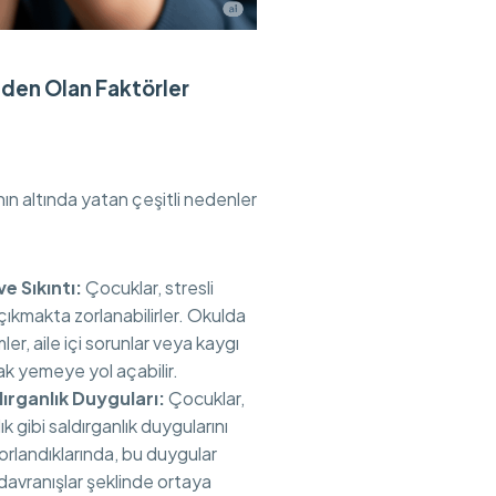
den Olan Faktörler
ın altında yatan çeşitli nedenler
e Sıkıntı:
Çocuklar, stresli
çıkmakta zorlanabilirler. Okulda
r, aile içi sorunlar veya kaygı
rnak yemeye yol açabilir.
dırganlık Duyguları:
Çocuklar,
k gibi saldırganlık duygularını
rlandıklarında, bu duygular
davranışlar şeklinde ortaya