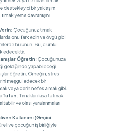
leştirmek veya cezalandırmak
 ve destekleyici bir yaklaşım
, tırnak yeme davranışını
Verin:
Çocuğunuz tırnak
rda onu fark edin ve övgü gibi
rimlerde bulunun. Bu, olumlu
ik edecektir.
anışlar Öğretin:
Çocuğunuza
ği geldiğinde yapabileceği
ışlar öğretin. Örneğin, stres
erini meşgul edecek bir
ak veya derin nefes almak gibi.
sa Tutun:
Tırnakları kısa tutmak,
ltabilir ve olası yaralanmaları
diven Kullanımı (Geçici
reli ve çocuğun iş birliğiyle