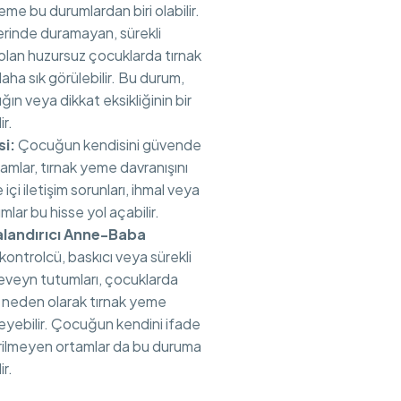
yeme bu durumlardan biri olabilir.
rinde duramayan, sürekli
olan huzursuz çocuklarda tırnak
aha sık görülebilir. Bu durum,
lığın veya dikkat eksikliğinin bir
ir.
si:
Çocuğun kendisini güvende
amlar, tırnak yeme davranışını
e içi iletişim sorunları, ihmal veya
mlar bu hisse yol açabilir.
alandırıcı Anne-Baba
 kontrolcü, baskıcı veya sürekli
eveyn tutumları, çocuklarda
 neden olarak tırnak yeme
leyebilir. Çocuğun kendini ifade
rilmeyen ortamlar da bu duruma
ir.