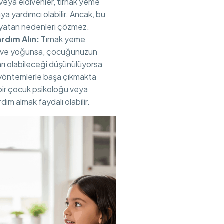
e veya eldivenler, tırnak yeme
aya yardımcı olabilir. Ancak, bu
 yatan nedenleri çözmez.
rdım Alın:
Tırnak yeme
ık ve yoğunsa, çocuğunuzun
rı olabileceği düşünülüyorsa
 yöntemlerle başa çıkmakta
 bir çocuk psikoloğu veya
m almak faydalı olabilir.